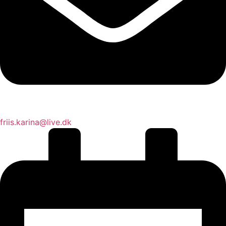
friis.karina@live.dk