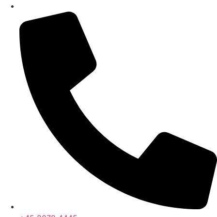
Videre
til
indhold